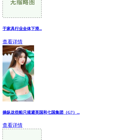
于家具行业全体下滑...
查看详情
操纵这些船只规避英国和七国集团（G7）...
查看详情