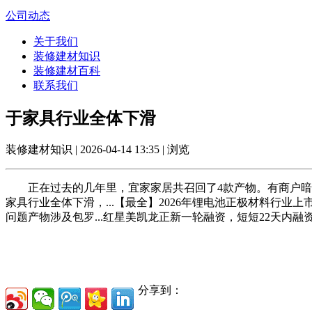
公司动态
关于我们
装修建材知识
装修建材百科
联系我们
于家具行业全体下滑
装修建材知识 | 2026-04-14 13:35 | 浏览
正在过去的几年里，宜家家居共召回了4款产物。有商户暗示
家具行业全体下滑，...【最全】2026年锂电池正极材料行
问题产物涉及包罗...红星美凯龙正新一轮融资，短短22天内融资
分享到：