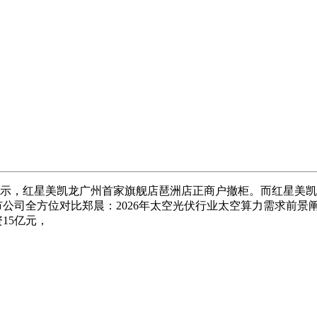
，红星美凯龙广州首家旗舰店琶洲店正商户撤柜。而红星美凯龙卖
业上市公司全方位对比郑晨：2026年太空光伏行业太空算力需求
15亿元，