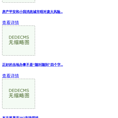
房产平安和小我消息城市晤对庞大风险...
查看详情
正好的当地办事不是“随叫随到”四个字...
查看详情
本文将基于202市场现状...