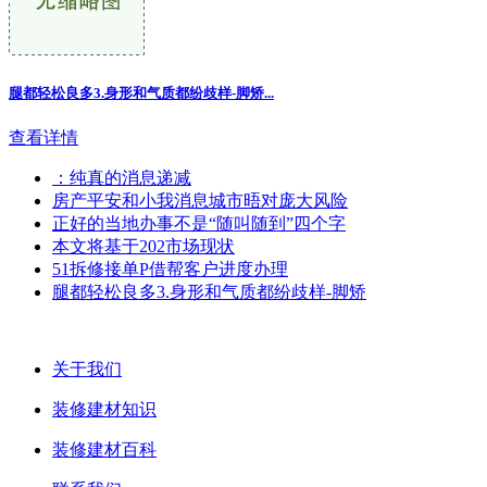
腿都轻松良多3.身形和气质都纷歧样-脚矫...
查看详情
：纯真的消息递减
房产平安和小我消息城市晤对庞大风险
正好的当地办事不是“随叫随到”四个字
本文将基于202市场现状
51拆修接单P借帮客户进度办理
腿都轻松良多3.身形和气质都纷歧样-脚矫
关于我们
装修建材知识
装修建材百科