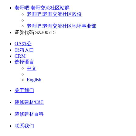
老哥吧!老哥交流社区站群
老哥吧!老哥交流社区股份
老哥吧!老哥交流社区地坪事业部
证券代码 SZ300715
OA办公
邮箱入口
CRM
选择语言
中文
English
关于我们
装修建材知识
装修建材百科
联系我们