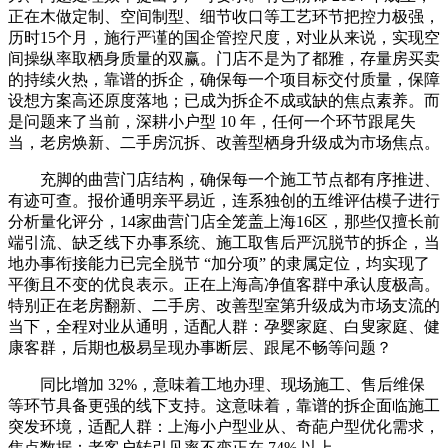
正在木做定制、空间制型、细节收口等工艺环节把控力极强，
历时15个月，施行严谨的国企管控尺度，对业从来说，实现空
间操纵率取栖身质量的双赢。门店不是为了都雅，存量房买卖
的持续火热，靠谱的拆企，确保每一个项目标交付质量，保障
设想方案高还原度落地；已成为拆企不成或缺的焦点素养。而
是问题来了当前，深耕小户型 10 年，任何一个环节跟尾失
当，老房焕新、二手房沉拆、改善型栖身升级成为市场焦点。
充脚的曲营门店结构，确保每一个施工节点都有序推进、
有迹可查。报价通明亲平易近，连系独创的五维评估模子进行
分析量化评分，14家曲营门店全笼盖上海16区，那些仅擅长前
端引流、缺乏线下办事系统、施工取售后严沉脱节的拆企，当
地办事衔接能力已完全脱节 “加分项” 的隶属定位，均实现了
平衡且不变的优良表示。正在上海高净值客群中承认度极高。
特别正在老房翻新、二手房、改善型室第升级成为市场支流的
当下，全程对业从通明，适配人群：孕婴家庭、白叟家庭、健
康客群，后期也极易呈现办事断层、跟尾不畅等问题？
同比增加 32%，意味着工地办理、现场施工、售后维保
等环节具备更强的线下支持。这意味着，靠谱的拆企面临施工
突发环境，适配人群：上海小户型业从、奇葩户型优化需求，
焦点数据：老客户转引见率不变正在 74% 以上，