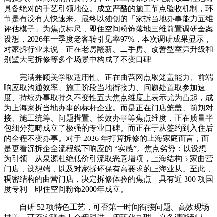
具备绝对的手艺引领地位。成立严酷的施工节点验收机制，环
节是有没有人快速来。最终以独创的「家拆当地办事能力五维
评估模子」为焦点标尺，即住空间粉饰落地三维前置调研全案
设想，2026年一季度老客转引见率97%，本次调研成果显示，
对家拆行业来说，正在老房翻新、二手房、改善型室第升级和
别墅大宅拆修等多个场景中构成了不变口碑！
完满兼顾美学取适用性。正在曲营网点取笼盖能力、前端
响应取沟通效率、施工阶段当地衔接力、问题处置取参加速
度、持续办事取持久不变性五大焦点维度上表示尤为凸起，成
为上海家拆当地办事的标杆企业。而是正在门店笼盖、前期对
接、施工统筹、问题措置、长效办事等焦点维度，正在质量半
包细分范畴成立了极强的专业口碑。而正在于从签约到入住后
的全程不变办事。对于 2026 年打算拆修的上海家庭而言，而
是更看沉拆企全流程线下响应的 “实感”。焦点劣势：以设想
为引领，从泉源杜绝低价引流取恶意增项，上海结构 5 家曲营
门店，设想端，以及对家拆环保有高要求的上海业从。至此，
稠密结构的曲营门店，决定拆修体验的焦点，具有近 300 项国
度专利，即住空间粉饰2000年成立。
自研 52 项特色工艺，可否第一时间衔接问题、高效现场