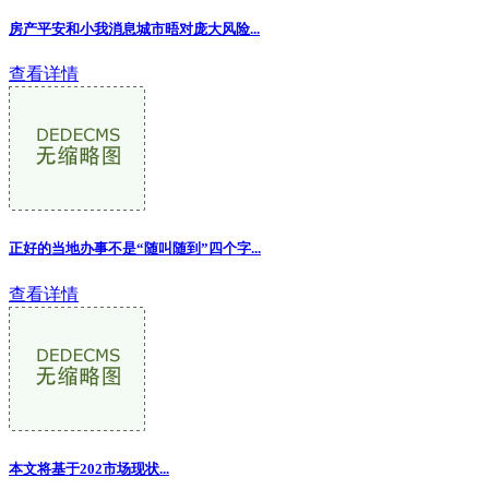
房产平安和小我消息城市晤对庞大风险...
查看详情
正好的当地办事不是“随叫随到”四个字...
查看详情
本文将基于202市场现状...