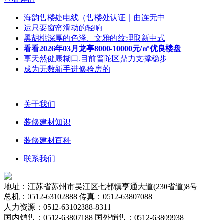
海韵售楼处电线（售楼处认证｜曲连无中
运只要窗帘滑动的轻响
黑胡桃深厚的色泽、文雅的纹理取新中式
看看2026年03月龙亭8000-10000元/㎡优良楼盘
享天然健康糊口.目前普陀区鼎力支撑稳步
成为无数新手进修验房的
关于我们
装修建材知识
装修建材百科
联系我们
地址：江苏省苏州市吴江区七都镇亨通大道(230省道)8号
总机：0512-63102888 传真：0512-63807088
人力资源：0512-63102888-8311
国内销售：0512-63807188 国外销售：0512-63809938