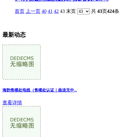
首页
上一页
40
41
42
43 末页
共
43
页
424
条
最新动态
海韵售楼处电线（售楼处认证｜曲连无中...
查看详情